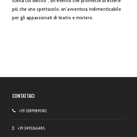
scena col delitto”, un evento che promette di essere
più che uno spettacolo, un’avventura indimenticabile
per gli appassionati di teatro e mistero.
CONTATTACI
+39 3289189082
+39 3493266485